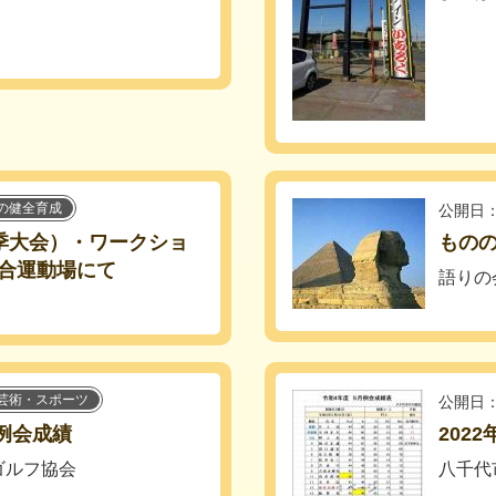
の健全育成
公開日：
春季大会）・ワークショ
もの
合運動場にて
語りの
芸術・スポーツ
公開日：
月例会成績
202
ゴルフ協会
八千代