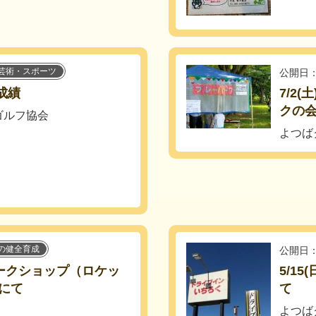
芸術・スポーツ
公開日：
成績
7/2
クの会
ゴルフ協会
よつば
の健全育成
公開日：
ワークショップ（ロケッ
5/1
にて
て
よつば