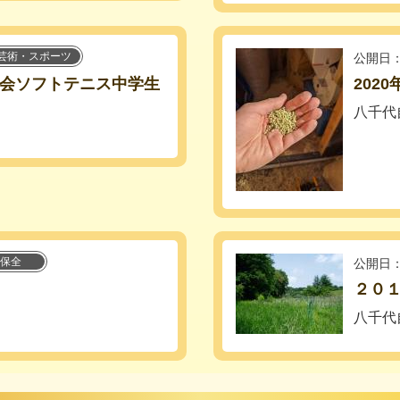
芸術・スポーツ
公開日：
大会ソフトテニス中学生
202
八千代
保全
公開日：
２０
八千代