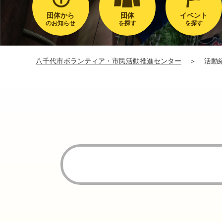
団体から
団体
イベント
のお知らせ
を探す
を探す
八千代市ボランティア・市民活動推進センター
＞
活動