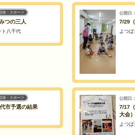
芸術・スポーツ
公開日：
みつの三人
7/2
ット八千代
よつば
芸術・スポーツ
公開日：
千代市予選の結果
7/1
大会
よつば