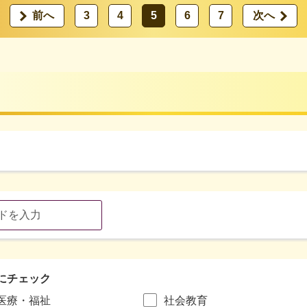
前へ
3
4
5
6
7
次へ
にチェック
医療・福祉
社会教育