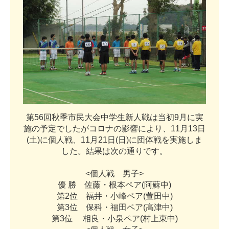
第
5
6
回
秋
季
市
民
大
会
中
学
生
新
人
戦
は
当
初
9
月
に
実
施
の
予
定
で
し
た
が
コ
ロ
ナ
の
影
響
に
よ
り
、
1
1
月
1
3
日
(
土
)
に
個
人
戦
、
1
1
月
2
1
日
(
日
)
に
団
体
戦
を
実
施
し
ま
し
た
。
結
果
は
次
の
通
り
で
す
。
<
個
人
戦
男
子
>
優
勝
佐
藤
・
根
本
ペ
ア
(
阿
蘇
中
)
第
2
位
福
井
・
小
峰
ペ
ア
(
萱
田
中
)
第
3
位
保
科
・
福
田
ペ
ア
(
高
津
中
)
第
3
位
相
良
・
小
泉
ペ
ア
(
村
上
東
中
)