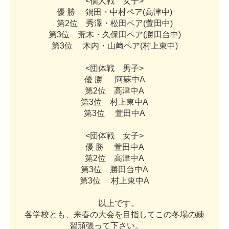
<
個
人
戦
女
子
>
優
勝
鍋
田
・
中
村
ペ
ア
(
高
津
中
)
第
2
位
秀
澤
・
松
田
ペ
ア
(
萱
田
中
)
第
3
位
荒
木
・
久
保
田
ペ
ア
(
勝
田
台
中
)
第
3
位
木
内
・
山
﨑
ペ
ア
(
村
上
東
中
)
<
団
体
戦
男
子
>
優
勝
阿
蘇
中
A
第
2
位
高
津
中
A
第
3
位
村
上
東
中
A
第
3
位
萱
田
中
A
<
団
体
戦
女
子
>
優
勝
萱
田
中
A
第
2
位
高
津
中
A
第
3
位
勝
田
台
中
A
第
3
位
村
上
東
中
A
以
上
で
す
。
各
学
校
と
も
、
来
春
の
大
会
を
目
指
し
て
こ
の
冬
場
の
練
習
頑
張
っ
て
下
さ
い
。