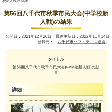
校新人戦)の結果
第56回八千代市秋季市民大会(中学校新
人戦)の結果
公開日：2021年12月20日 最終更新日：2022年11月14日
登録元：「
八千代市ソフトテニス連盟
」
タイトル
第
5
6
回
八
千
代
市
秋
季
市
民
大
会
(
中
学
校
新
人
戦
)
の
結
果
詳細