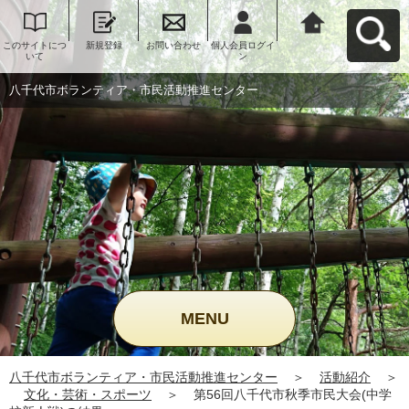
このサイトにつ
新規登録
お問い合わせ
個人会員ログイ
八千代市ボラン
いて
ン
ティア・市民活
動推進センター
へ戻る
八千代市ボランティア・市民活動推進センター
MENU
八千代市ボランティア・市民活動推進センター
＞
活動紹介
＞
文化・芸術・スポーツ
＞
第56回八千代市秋季市民大会(中学