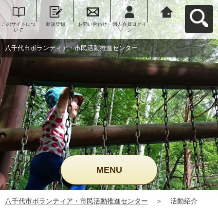
このサイトにつ
新規登録
お問い合わせ
個人会員ログイ
八千代市ボラン
いて
ン
ティア・市民活
動推進センター
へ戻る
八千代市ボランティア・市民活動推進センター
MENU
八千代市ボランティア・市民活動推進センター
＞
活動紹介