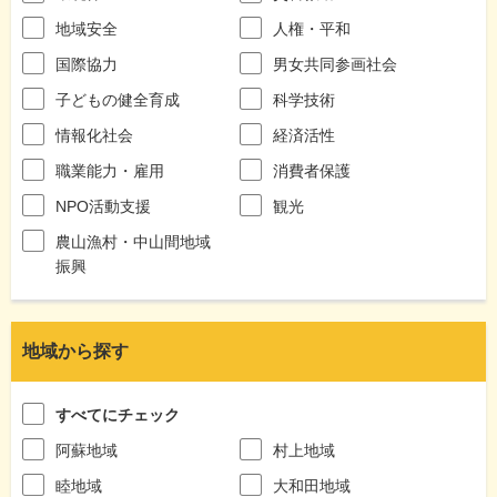
地域安全
人権・平和
国際協力
男女共同参画社会
子どもの健全育成
科学技術
情報化社会
経済活性
職業能力・雇用
消費者保護
NPO活動支援
観光
農山漁村・中山間地域
振興
地域から探す
すべてにチェック
阿蘇地域
村上地域
睦地域
大和田地域