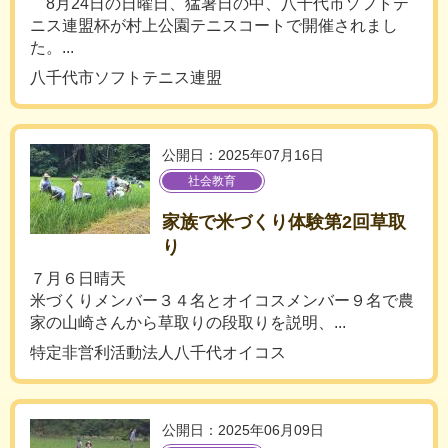
8月24日の日曜日、猛暑日の中、八千代市ソフトテ
ニス連盟杯が村上公園テニスコートで開催されまし
た。...
八千代市ソフトテニス連盟
公開日：2025年07月16日
社会教育
家族で米づくり体験第2回草取
り
７月６日晴天
米づくりメンバー３４名とオイコスメンバー９名で農
家の山崎さんから草取りの段取りを説明、...
特定非営利活動法人八千代オイコス
公開日：2025年06月09日