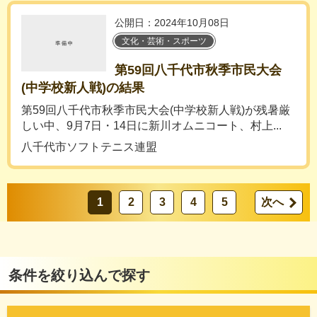
公開日：2024年10月08日
文化・芸術・スポーツ
第59回八千代市秋季市民大会
(中学校新人戦)の結果
第59回八千代市秋季市民大会(中学校新人戦)が残暑厳
しい中、9月7日・14日に新川オムニコート、村上...
八千代市ソフトテニス連盟
1
2
3
4
5
次へ
条件を絞り込んで探す