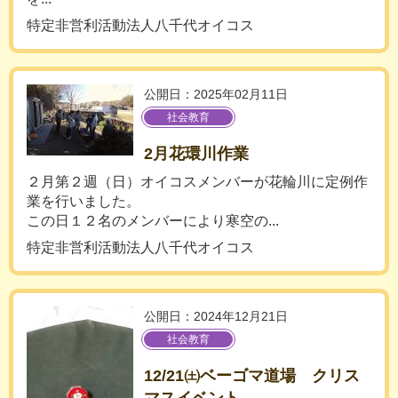
特定非営利活動法人八千代オイコス
公開日：2025年02月11日
社会教育
2月花環川作業
２月第２週（日）オイコスメンバーが花輪川に定例作
業を行いました。
この日１２名のメンバーにより寒空の...
特定非営利活動法人八千代オイコス
公開日：2024年12月21日
社会教育
12/21㈯ベーゴマ道場 クリス