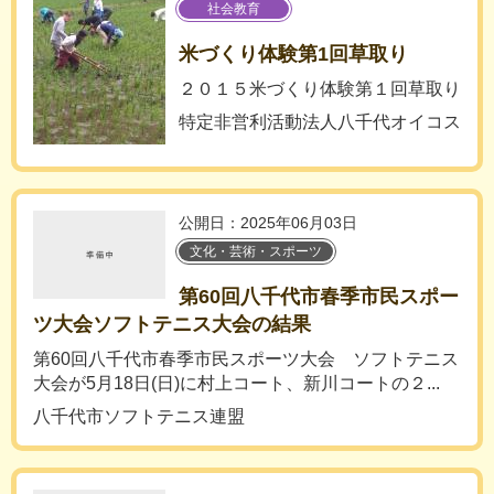
社会教育
米づくり体験第1回草取り
２０１５米づくり体験第１回草取り
特定非営利活動法人八千代オイコス
公開日：2025年06月03日
文化・芸術・スポーツ
第60回八千代市春季市民スポー
ツ大会ソフトテニス大会の結果
第60回八千代市春季市民スポーツ大会 ソフトテニス
大会が5月18日(日)に村上コート、新川コートの２...
八千代市ソフトテニス連盟