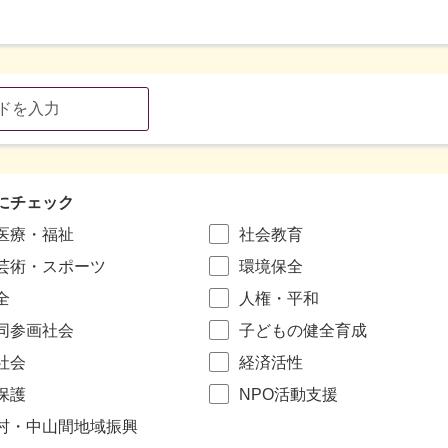
にチェック
医療・福祉
社会教育
芸術・スポーツ
環境保全
全
人権・平和
同参画社会
子どもの健全育成
社会
経済活性
保護
NPO活動支援
村・中山間地域振興