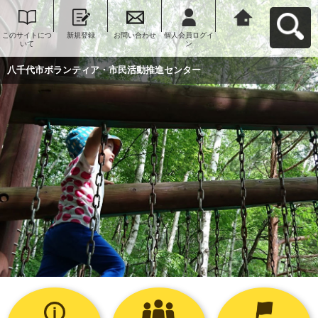
このサイトにつ
新規登録
お問い合わせ
個人会員ログイ
八千代市ボラン
いて
ン
ティア・市民活
動推進センター
へ戻る
八千代市ボランティア・市民活動推進センター