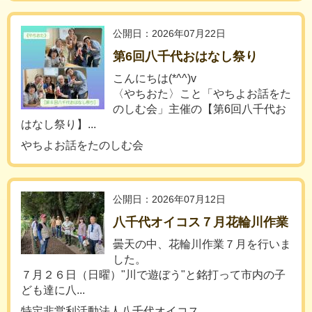
公開日：2026年07月22日
第6回八千代おはなし祭り
こんにちは(*^^)v
〈やちおた〉こと「やちよお話をた
のしむ会」主催の【第6回八千代お
はなし祭り】...
やちよお話をたのしむ会
公開日：2026年07月12日
八千代オイコス７月花輪川作業
曇天の中、花輪川作業７月を行いま
した。
７月２６日（日曜）"川で遊ぼう"と銘打って市内の子
ども達に八...
特定非営利活動法人八千代オイコス