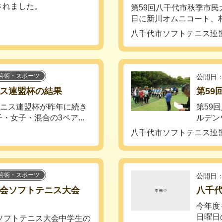
されました。
第59回八千代市秋季市民
日に新川オムニコート、村上
八千代市ソフトテニス連
芸術・スポーツ
公開日：
ニス連盟杯の結果
第5
テニス連盟杯が昨年に続き
第59
女子・混合の3ペア...
ルデン
八千代市ソフトテニス連
芸術・スポーツ
公開日：
大会ソフトテニス大会
八千代
今年度
日曜日
ソフトテニス大会中学生の