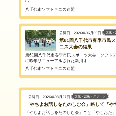
い...
八千代市ソフトテニス連盟
文化・
公開日：2026年06月09日
第61回八千代市春季市民
ニス大会の結果
第61回八千代市春季市民スポーツ大会 ソフトテ
に昨年リニューアルされた新川オ...
八千代市ソフトテニス連盟
文化・芸術・スポーツ
公開日：2026年03月27日
「やちよお話しをたのしむ会」略して『や
『やちよお話しをたのしむ会』こと「やちおた