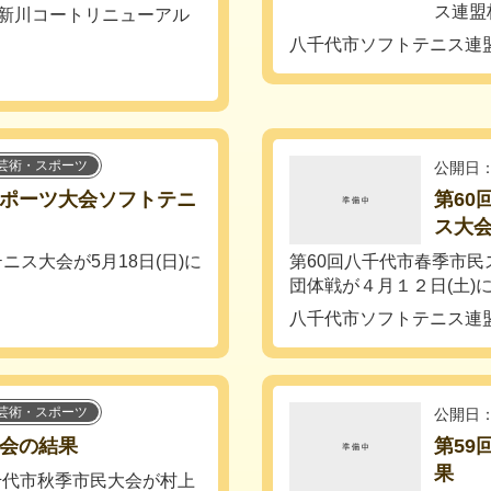
ス連盟
市新川コートリニューアル
八千代市ソフトテニス連
芸術・スポーツ
公開日：
スポーツ大会ソフトテニ
第60
ス大
ス大会が5月18日(日)に
第60回八千代市春季市
団体戦が４月１２日(土)に新
八千代市ソフトテニス連
芸術・スポーツ
公開日：
大会の結果
第59
果
八千代市秋季市民大会が村上