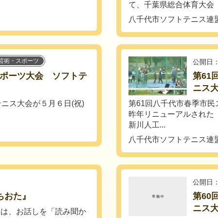
て、千葉県総合体育大会 ソ
八千代市ソフトテニス連
芸術・スポーツ
公開日：
スポーツ大会 ソフトテ
第61
ニス大
ニス大会が５月６日(祝)
第61回八千代市春季市
昨年リニューアルされた
新川人工...
八千代市ソフトテニス連
公開日：
ちおた』
第60
ニス大
」は、お話しを「読み聞か