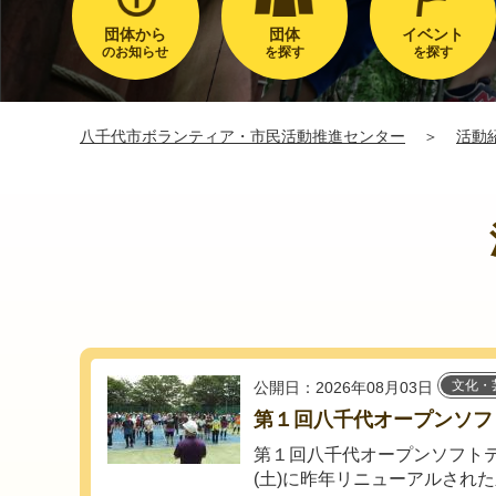
団体から
団体
イベント
のお知らせ
を探す
を探す
八千代市ボランティア・市民活動推進センター
＞
活動
文化・
公開日：2026年08月03日
第１回八千代オープンソフ
第１回八千代オープンソフト
(土)に昨年リニューアルされ