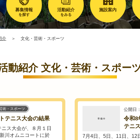
募集情報
活動紹介
施設案内
を探す
をみる
紹介
＞
文化・芸術・スポーツ
活動紹介 文化・芸術・スポー
芸術・スポーツ
公開日：
トテニス大会の結果
令和
テニ
テニス大会が、８月１日
た新川オムニコートに於
7月4日、5日、11日、