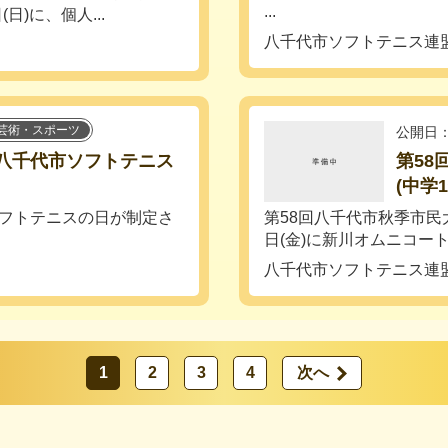
...
日)に、個人...
八千代市ソフトテニス連
芸術・スポーツ
公開日：
 八千代市ソフトテニス
第58
(中学
ソフトテニスの日が制定さ
第58回八千代市秋季市民
日(金)に新川オムニコート.
八千代市ソフトテニス連
1
2
3
4
次へ