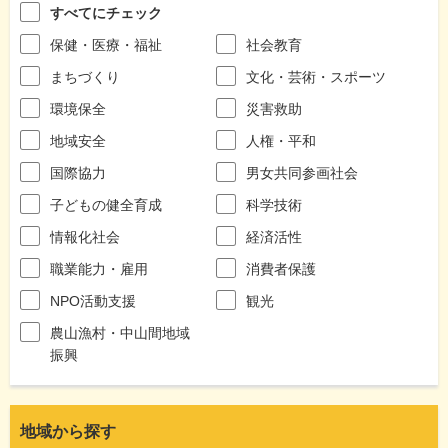
すべてにチェック
保健・医療・福祉
社会教育
まちづくり
文化・芸術・スポーツ
環境保全
災害救助
地域安全
人権・平和
国際協力
男女共同参画社会
子どもの健全育成
科学技術
情報化社会
経済活性
職業能力・雇用
消費者保護
NPO活動支援
観光
農山漁村・中山間地域
振興
地域から探す