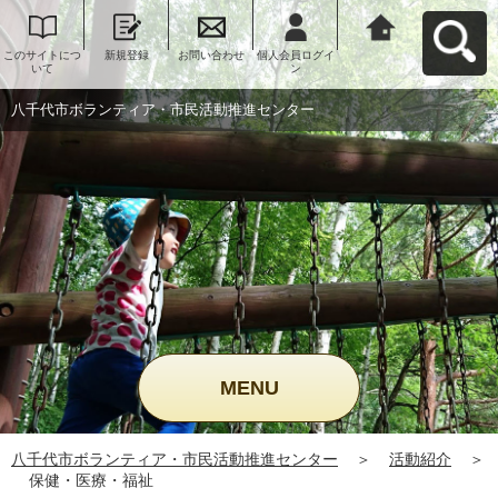
このサイトにつ
新規登録
お問い合わせ
個人会員ログイ
八千代市ボラン
いて
ン
ティア・市民活
動推進センター
へ戻る
八千代市ボランティア・市民活動推進センター
MENU
八千代市ボランティア・市民活動推進センター
＞
活動紹介
＞
保健・医療・福祉