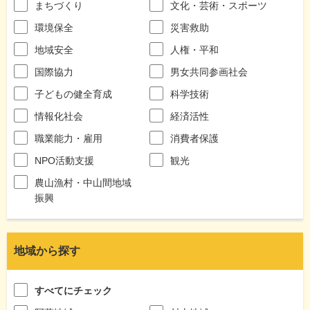
まちづくり
文化・芸術・スポーツ
環境保全
災害救助
地域安全
人権・平和
国際協力
男女共同参画社会
子どもの健全育成
科学技術
情報化社会
経済活性
職業能力・雇用
消費者保護
NPO活動支援
観光
農山漁村・中山間地域
振興
地域から探す
すべてにチェック