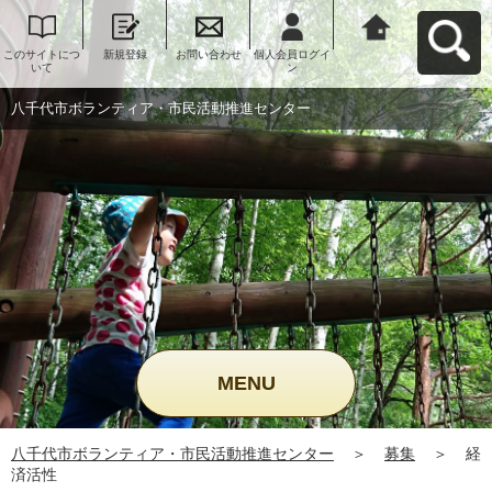
このサイトにつ
新規登録
お問い合わせ
個人会員ログイ
八千代市ボラン
いて
ン
ティア・市民活
動推進センター
へ戻る
八千代市ボランティア・市民活動推進センター
MENU
八千代市ボランティア・市民活動推進センター
＞
募集
＞
経
済活性