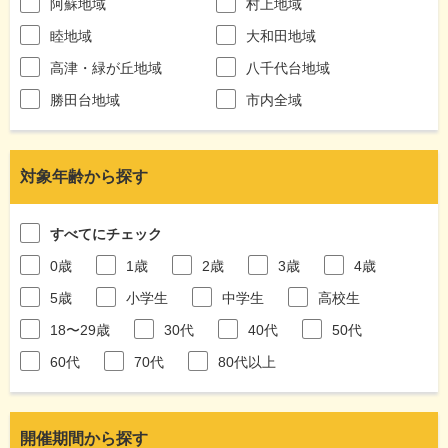
阿蘇地域
村上地域
睦地域
大和田地域
高津・緑が丘地域
八千代台地域
勝田台地域
市内全域
対象年齢から探す
すべてにチェック
0歳
1歳
2歳
3歳
4歳
5歳
小学生
中学生
高校生
18〜29歳
30代
40代
50代
60代
70代
80代以上
開催期間から探す