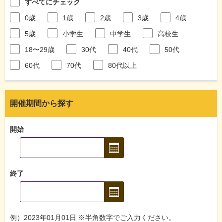
すべてにチェック
0歳
1歳
2歳
3歳
4歳
5歳
小学生
中学生
高校生
18〜29歳
30代
40代
50代
60代
70代
80代以上
開催期間から探す
開始
終了
例）2023年01月01日 ※半角数字でご入力ください。