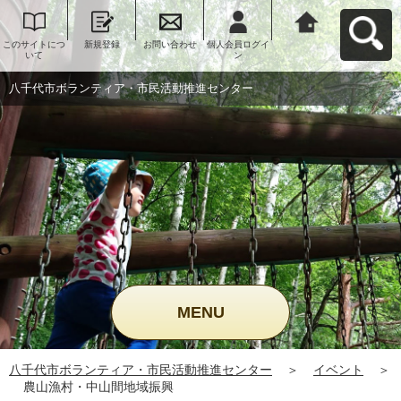
このサイトにつ
新規登録
お問い合わせ
個人会員ログイ
八千代市ボラン
いて
ン
ティア・市民活
動推進センター
へ戻る
八千代市ボランティア・市民活動推進センター
MENU
八千代市ボランティア・市民活動推進センター
＞
イベント
＞
農山漁村・中山間地域振興