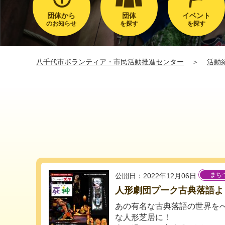
団体から
団体
イベント
のお知らせ
を探す
を探す
八千代市ボランティア・市民活動推進センター
＞
活動
まち
公開日：2022年12月06日
人形劇団プーク古典落語よ
あの有名な古典落語の世界を
な人形芝居に！