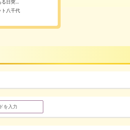
日突...
ット八千代