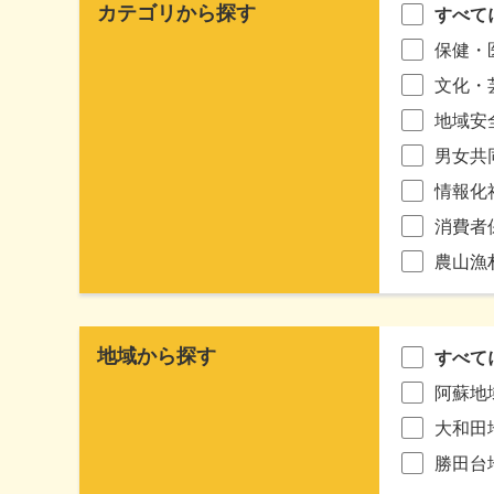
カテゴリから探す
すべて
保健・
文化・
地域安
男女共
情報化
消費者
農山漁
地域から探す
すべて
阿蘇地
大和田
勝田台