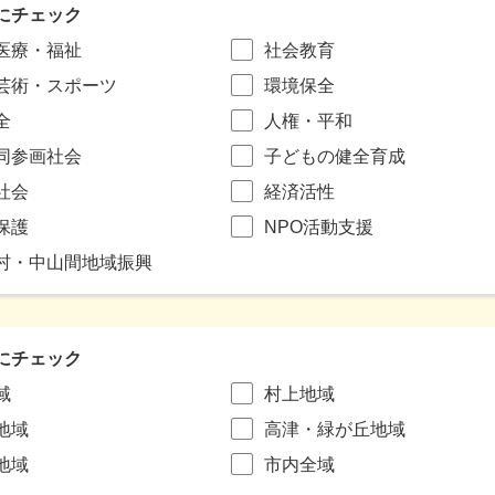
にチェック
医療・福祉
社会教育
芸術・スポーツ
環境保全
全
人権・平和
同参画社会
子どもの健全育成
社会
経済活性
保護
NPO活動支援
村・中山間地域振興
にチェック
域
村上地域
地域
高津・緑が丘地域
地域
市内全域