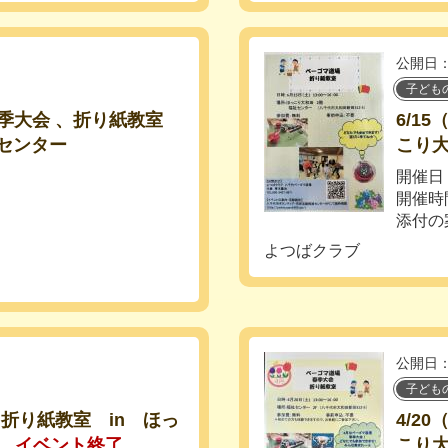
公開日：
子ども
夏季大会 、折り紙教室
6/1
センター
こり
開催日
開催時
添付の
よつばクラブ
公開日：
子ども
、折り紙教室 in ほっ
4/2
イベント終了
こり