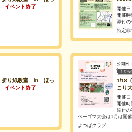
イベント終了
開催日：
開催時
添付の
特定非
公開日：
子ども
 、折り紙教室 in ほっ
1/1
イベント終了
こり
開催日
開催時
添付の
ベーゴマ大会は1月は開
よつばクラブ