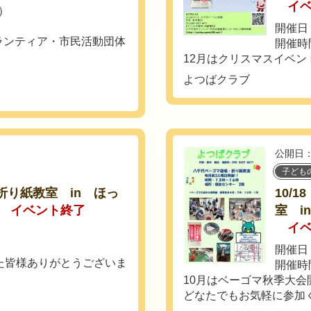
イ
土）
開催日
ランティア・市民活動団体
開催時
12月はクリスマスイベン
よつばクラブ
公開日：
子ども
 折り紙教室 in ほっ
10/
イベント終了
室 i
イ
開催日
た皆様ありがとうございま
開催時
10月はベーゴマ秋季大会
どなたでもお気軽に参加