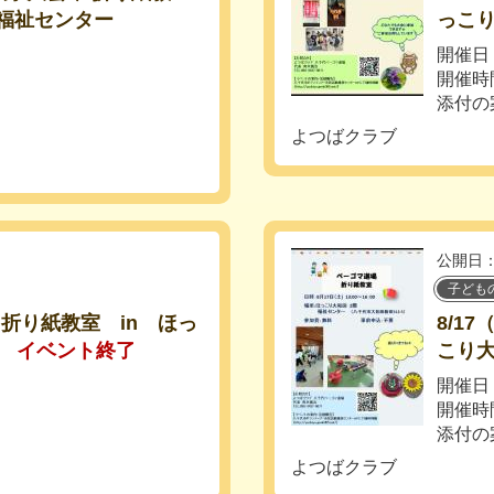
 福祉センター
っこ
開催日
開催時
添付の
よつばクラブ
公開日：
子ども
、折り紙教室 in ほっ
8/1
イベント終了
こり
開催日
開催時
添付の
よつばクラブ