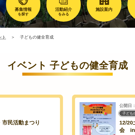
募集情報
活動紹介
施設案内
を探す
をみる
ント
＞
子どもの健全育成
イベント 子どもの健全育成
公開日：
子ども
・市民活動まつり
12/
会 i