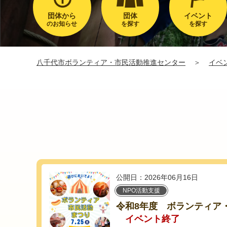
団体から
団体
イベント
のお知らせ
を探す
を探す
八千代市ボランティア・市民活動推進センター
＞
イベ
公開日：2026年06月16日
NPO活動支援
令和8年度 ボランティア
イベント終了