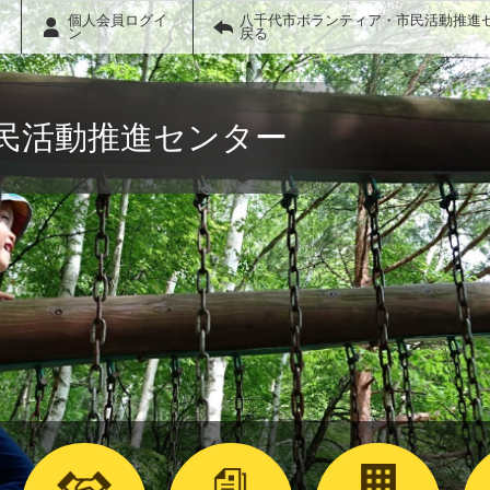
個人会員ログイ
八千代市ボランティア・市民活動推進
ン
戻る
民活動推進センター