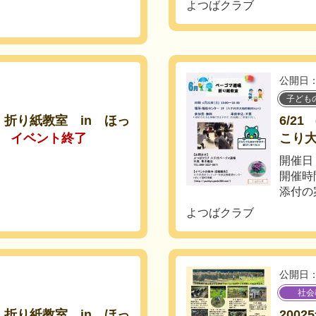
よつばクラブ
公開日：
子ども
 、折り紙教室 in ほっ
6/2
イベント終了
こり
開催日
開催時
添付の
よつばクラブ
公開日：
社会
 、折り紙教室 in ほっ
200