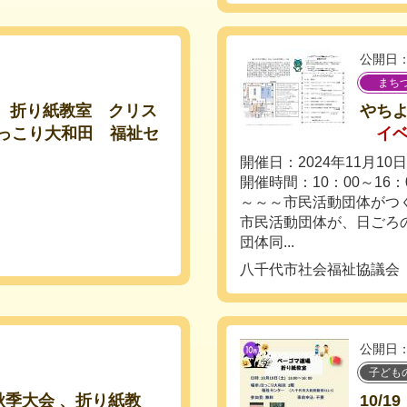
公開日：
まち
場 、折り紙教室 クリス
やちよ
ほっこり大和田 福祉セ
イ
開催日：2024年11月10
開催時間：10：00～16：
～～～市民活動団体がつ
市民活動団体が、日ごろ
団体同...
八千代市社会福祉協議会
公開日：
子ども
秋季大会 、折り紙教
10/