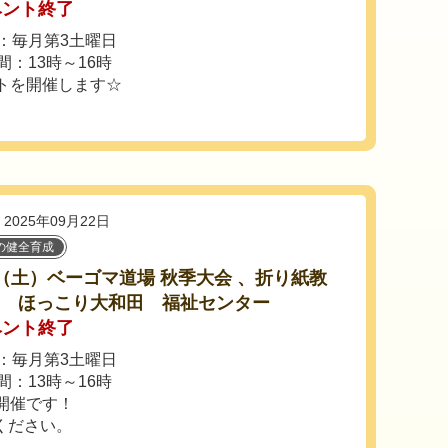
ベント終了
：毎月第3土曜日
間：13時～16時
トを開催します☆
2025年09月22日
の健全育成
18（土）ベーゴマ道場 秋季大会 、折り紙教
n ほっこり大和田 福祉センター
ベント終了
：毎月第3土曜日
間：13時～16時
開催です！
ください。