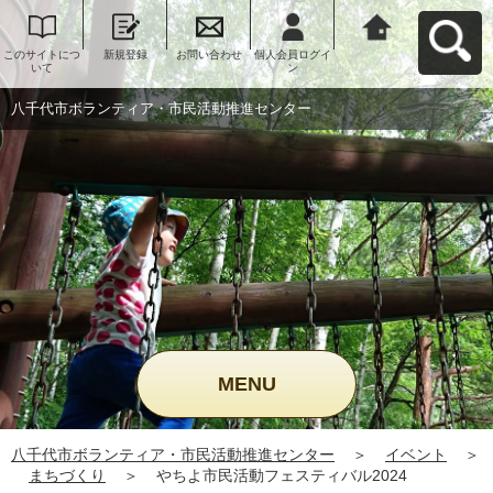
このサイトにつ
新規登録
お問い合わせ
個人会員ログイ
八千代市ボラン
いて
ン
ティア・市民活
動推進センター
へ戻る
八千代市ボランティア・市民活動推進センター
MENU
八千代市ボランティア・市民活動推進センター
＞
イベント
＞
まちづくり
＞
やちよ市民活動フェスティバル2024