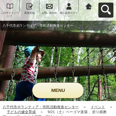
このサイトにつ
新規登録
お問い合わせ
個人会員ログイ
八千代市ボラン
いて
ン
ティア・市民活
動推進センター
へ戻る
八千代市ボランティア・市民活動推進センター
MENU
八千代市ボランティア・市民活動推進センター
＞
イベント
＞
子どもの健全育成
＞
9/21（土）ベーゴマ道場 、折り紙教