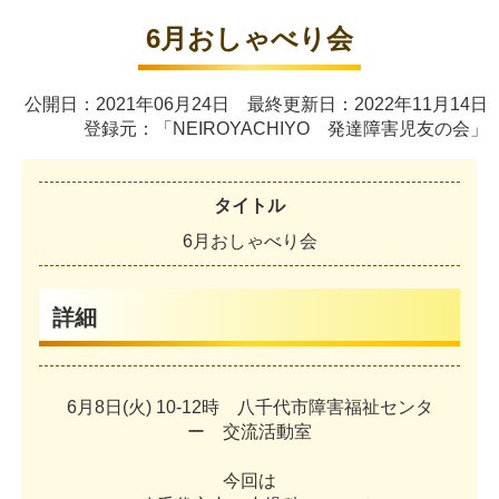
6月おしゃべり会
公開日：2021年06月24日 最終更新日：2022年11月14日
登録元：「NEIROYACHIYO 発達障害児友の会」
タイトル
6
月
お
し
ゃ
べ
り
会
詳細
6
月
8
日
(
火
)
1
0
-
1
2
時
八
千
代
市
障
害
福
祉
セ
ン
タ
ー
交
流
活
動
室
今
回
は