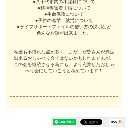
●
八
千
代
市
内
の
小
児
科
に
つ
い
て
●
精
神
障
害
者
手
帳
に
つ
い
て
●
生
命
保
険
に
つ
い
て
●
子
供
の
進
学
、
就
労
に
つ
い
て
●
ラ
イ
フ
サ
ポ
ー
ト
フ
ァ
イ
ル
の
使
い
方
の
説
明
な
ど
色
ん
な
お
話
が
出
来
ま
し
た
。
私
達
も
不
慣
れ
な
点
が
多
く
、
ま
だ
ま
だ
皆
さ
ん
が
満
足
出
来
る
お
し
ゃ
べ
り
会
で
は
な
い
か
も
し
れ
ま
せ
ん
が
、
こ
の
会
を
継
続
さ
せ
る
為
に
も
、
よ
り
充
実
し
た
お
し
ゃ
べ
り
会
に
し
て
い
こ
う
と
考
え
て
い
ま
す
！