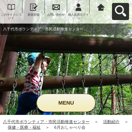
このサイトにつ
新規登録
お問い合わせ
個人会員ログイ
八千代市ボラン
いて
ン
ティア・市民活
動推進センター
へ戻る
八千代市ボランティア・市民活動推進センター
MENU
八千代市ボランティア・市民活動推進センター
＞
活動紹介
＞
保健・医療・福祉
＞
6月おしゃべり会