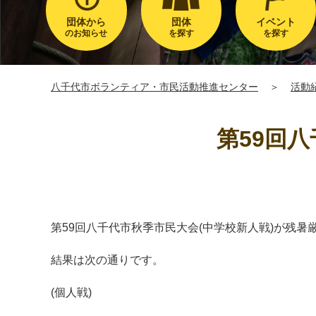
団体から
団体
イベント
のお知らせ
を探す
を探す
八千代市ボランティア・市民活動推進センター
＞
活動
第59回
第59回八千代市秋季市民大会(中学校新人戦)が残
結果は次の通りです。
(個人戦)