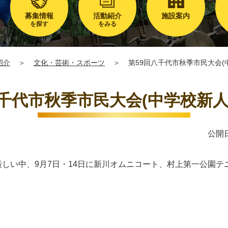
募集情報
活動紹介
施設案内
を探す
をみる
紹介
＞
文化・芸術・スポーツ
＞
第59回八千代市秋季市民大会(
八千代市秋季市民大会(中学校新人
公開日
暑厳しい中、9月7日・14日に新川オムニコート、村上第一公園