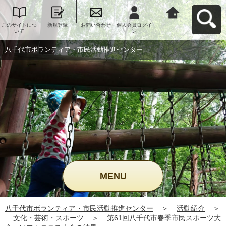
このサイトにつ
新規登録
お問い合わせ
個人会員ログイ
八千代市ボラン
いて
ン
ティア・市民活
動推進センター
へ戻る
八千代市ボランティア・市民活動推進センター
MENU
八千代市ボランティア・市民活動推進センター
＞
活動紹介
＞
文化・芸術・スポーツ
＞
第61回八千代市春季市民スポーツ大