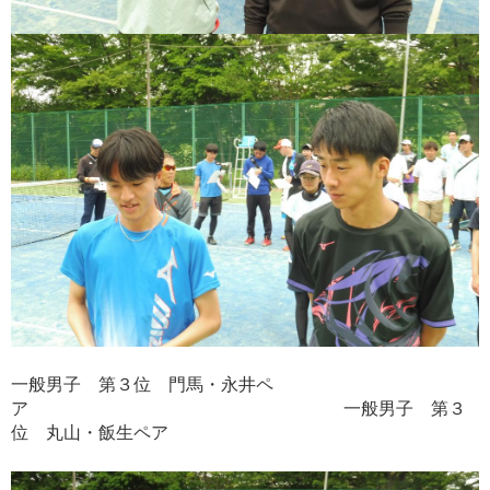
一般男子 第３位 門馬・永井ペ
ア 一般男子 第３
位 丸山・飯生ペア