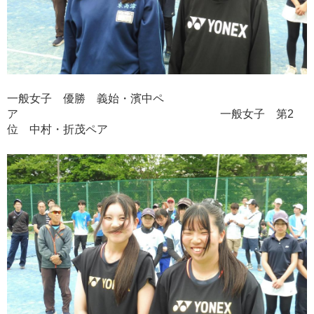
一般女子 優勝 義始・濱中ペ
ア 一般女子 第2
位 中村・折茂ペア