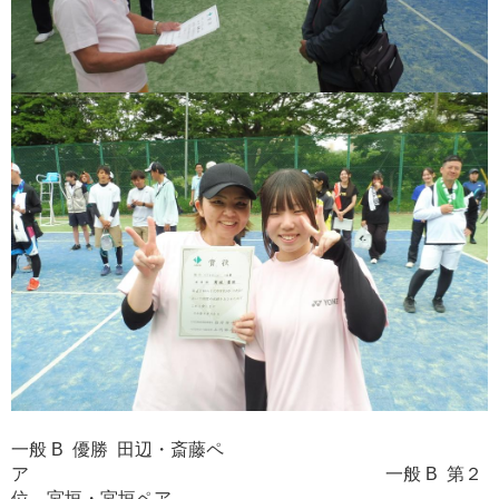
一般 B 優勝 田辺・斎藤ペ
ア 一般 B 第２
位 宮垣・宮垣ペア