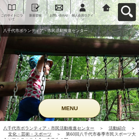
このサイトにつ
新規登録
お問い合わせ
個人会員ログイ
八千代市ボラン
いて
ン
ティア・市民活
動推進センター
へ戻る
八千代市ボランティア・市民活動推進センター
MENU
八千代市ボランティア・市民活動推進センター
＞
活動紹介
＞
文化・芸術・スポーツ
＞
第60回八千代市春季市民スポーツ大