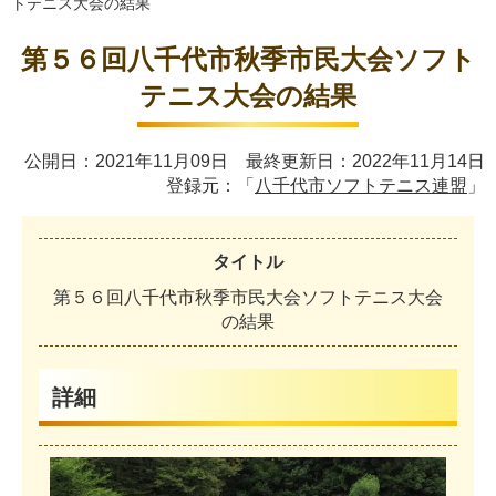
トテニス大会の結果
第５６回八千代市秋季市民大会ソフト
テニス大会の結果
公開日：2021年11月09日 最終更新日：2022年11月14日
登録元：「
八千代市ソフトテニス連盟
」
タイトル
第
５
６
回
八
千
代
市
秋
季
市
民
大
会
ソ
フ
ト
テ
ニ
ス
大
会
の
結
果
詳細