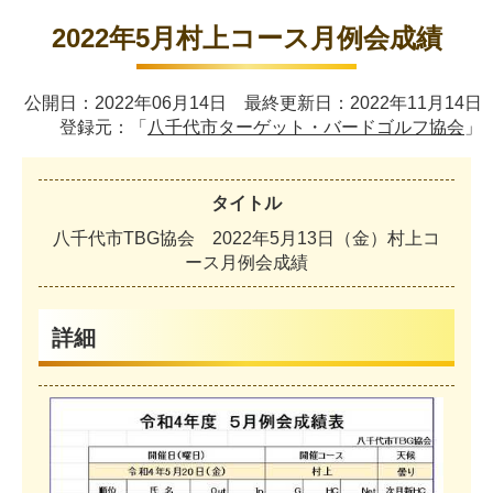
2022年5月村上コース月例会成績
公開日：2022年06月14日 最終更新日：2022年11月14日
登録元：「
八千代市ターゲット・バードゴルフ協会
」
タイトル
八
千
代
市
T
B
G
協
会
2
0
2
2
年
5
月
1
3
日
（
金
）
村
上
コ
ー
ス
月
例
会
成
績
詳細