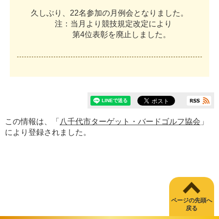
久
し
ぶ
り
、
2
2
名
参
加
の
月
例
会
と
な
り
ま
し
た
。
注
：
当
月
よ
り
競
技
規
定
改
定
に
よ
り
第
4
位
表
彰
を
廃
止
し
ま
し
た
。
この情報は、「
八千代市ターゲット・バードゴルフ協会
」
により登録されました。
ページの先頭へ
戻る