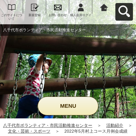
このサイトにつ
新規登録
お問い合わせ
個人会員ログイ
八千代市ボラン
いて
ン
ティア・市民活
動推進センター
へ戻る
八千代市ボランティア・市民活動推進センター
MENU
八千代市ボランティア・市民活動推進センター
＞
活動紹介
＞
文化・芸術・スポーツ
＞
2022年5月村上コース月例会成績