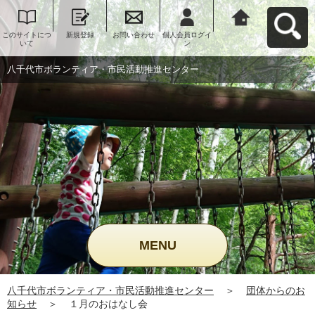
このサイトにつ
新規登録
お問い合わせ
個人会員ログイ
八千代市ボラン
いて
ン
ティア・市民活
動推進センター
へ戻る
八千代市ボランティア・市民活動推進センター
MENU
八千代市ボランティア・市民活動推進センター
＞
団体からのお
知らせ
＞
１月のおはなし会