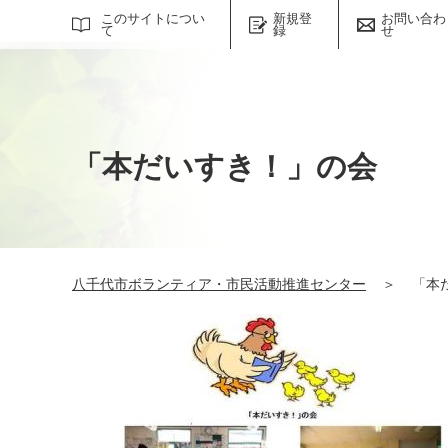
サイト内検索
このサイトについ
新規登
お問い合わ
て
録
せ
「本だいすき！」の会
八千代市ボランティア・市民活動推進センター
＞
「本