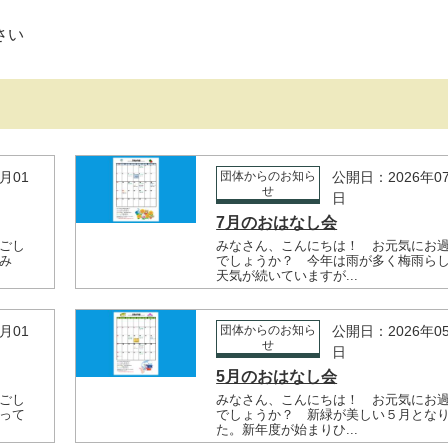
をごらんください
月01
団体からのお知ら
公開日：2026年0
せ
日
7月のおはなし会
ごし
みなさん、こんにちは！ お元気にお
み
でしょうか？ 今年は雨が多く梅雨ら
天気が続いていますが...
月01
団体からのお知ら
公開日：2026年0
せ
日
5月のおはなし会
ごし
みなさん、こんにちは！ お元気にお
って
でしょうか？ 新緑が美しい５月とな
た。新年度が始まりひ...