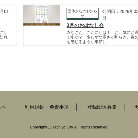
月01
団体からのお知ら
公開日：2026年0
せ
日
3月のおはなし会
ごし
みなさん、こんにちは！ お元気にお
訪れ
ですか？ 少しずつ寒さが和らぎ、春
を感じるような季節に...
方へ
利用規約・免責事項
登録団体募集
Copyright
(C)
Yachiyo City. All Rights Reserved.