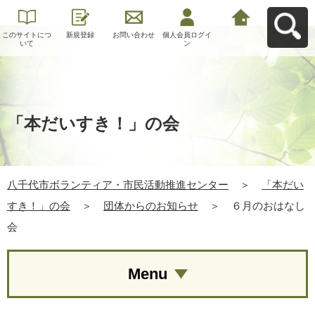
このサイトにつ
新規登録
お問い合わせ
個人会員ログイ
八千代市ボラン
いて
ン
ティア・市民活
動推進センター
へ戻る
「本だいすき！」の会
八千代市ボランティア・市民活動推進センター
＞
「本だい
すき！」の会
＞
団体からのお知らせ
＞
６月のおはなし
会
Menu