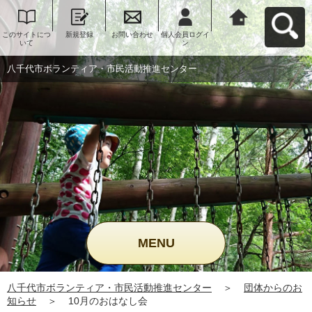
このサイトにつ
新規登録
お問い合わせ
個人会員ログイ
八千代市ボラン
いて
ン
ティア・市民活
動推進センター
へ戻る
八千代市ボランティア・市民活動推進センター
MENU
八千代市ボランティア・市民活動推進センター
＞
団体からのお
知らせ
＞
10月のおはなし会