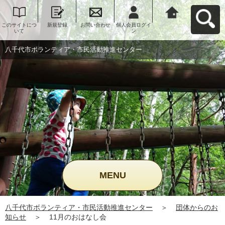
このサイトにつ
新規登録
お問い合わせ
個人会員ログイ
八千代市ボラン
いて
ン
ティア・市民活
動推進センター
へ戻る
八千代市ボランティア・市民活動推進センター
MENU
八千代市ボランティア・市民活動推進センター
＞
団体からのお
知らせ
＞
11月のおはなし会