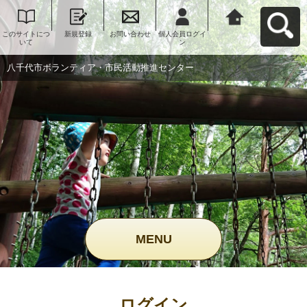
このサイトにつ
新規登録
お問い合わせ
個人会員ログイ
八千代市ボラン
いて
ン
ティア・市民活
動推進センター
へ戻る
八千代市ボランティア・市民活動推進センター
MENU
ログイン