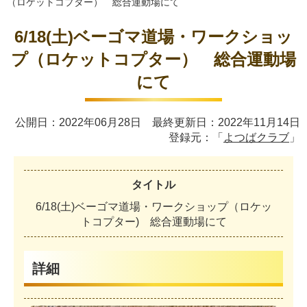
（ロケットコプター） 総合運動場にて
6/18(土)ベーゴマ道場・ワークショッ
プ（ロケットコプター） 総合運動場
にて
公開日：2022年06月28日 最終更新日：2022年11月14日
登録元：「
よつばクラブ
」
タイトル
6
/
1
8
(
土
)
ベ
ー
ゴ
マ
道
場
・
ワ
ー
ク
シ
ョ
ッ
プ
（
ロ
ケ
ッ
ト
コ
プ
タ
ー
)
総
合
運
動
場
に
て
詳細