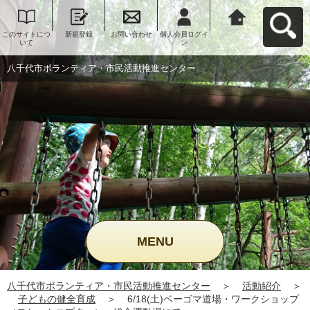
このサイトにつ
新規登録
お問い合わせ
個人会員ログイ
八千代市ボラン
いて
ン
ティア・市民活
動推進センター
へ戻る
八千代市ボランティア・市民活動推進センター
MENU
八千代市ボランティア・市民活動推進センター
＞
活動紹介
＞
子どもの健全育成
＞
6/18(土)ベーゴマ道場・ワークショップ