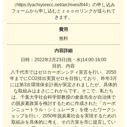
（
h
t
t
p
s
:
/
/
y
a
c
h
i
y
o
r
e
c
c
.
n
e
t
/
a
r
c
h
i
v
e
s
/
8
4
4
）
の
申
し
込
み
フ
ォ
ー
ム
か
ら
申
し
込
む
と
ｚ
ｏ
ｏ
ｍ
リ
ン
ク
が
送
ら
れ
て
き
ま
す
。
費用
無
料
内容詳細
日
時
：
2
0
2
2
年
2
月
2
3
日
(
祝
・
水
)
1
4
:
0
0
-
1
6
:
0
0
目
的
、
内
容
八
千
代
市
で
は
ゼ
ロ
カ
ー
ボ
ン
シ
テ
ィ
宣
言
を
行
い
、
2
0
5
0
年
ま
で
に
C
O
2
排
出
実
質
ゼ
ロ
を
目
指
し
て
お
り
、
昨
年
3
月
に
は
第
3
次
環
境
保
全
計
画
が
策
定
さ
れ
ま
し
た
が
、
具
体
的
な
取
組
み
は
ま
さ
に
こ
れ
か
ら
で
す
。
そ
こ
で
、
私
た
ち
は
、
千
葉
大
学
社
会
科
学
部
教
授
の
倉
坂
先
生
が
自
治
体
で
の
脱
炭
素
政
策
を
検
討
す
る
た
め
に
作
成
さ
れ
た
「
カ
ー
ボ
ン
ニ
ュ
ー
ト
ラ
ル
・
シ
ミ
ュ
レ
ー
タ
」
を
使
っ
た
ワ
ー
ク
シ
ョ
ッ
プ
を
行
い
、
2
0
5
0
年
脱
炭
素
社
会
を
実
現
す
る
た
め
の
取
組
み
を
具
体
的
に
考
え
、
そ
の
方
策
を
市
に
提
言
し
て
い