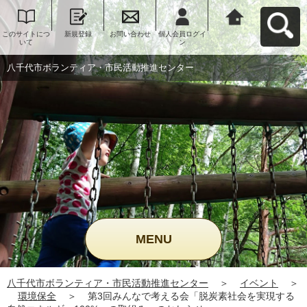
このサイトにつ
新規登録
お問い合わせ
個人会員ログイ
八千代市ボラン
いて
ン
ティア・市民活
動推進センター
へ戻る
八千代市ボランティア・市民活動推進センター
MENU
八千代市ボランティア・市民活動推進センター
＞
イベント
＞
環境保全
＞
第3回みんなで考える会「脱炭素社会を実現する