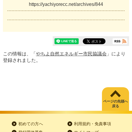
h
t
t
p
s
:
/
/
y
a
c
h
i
y
o
r
e
c
c
.
n
e
t
/
a
r
c
h
i
v
e
s
/
8
4
4
この情報は、「
やちよ自然エネルギー市民協議会
」により
登録されました。
ページの先頭へ
戻る
初めての方へ
利用規約・免責事項