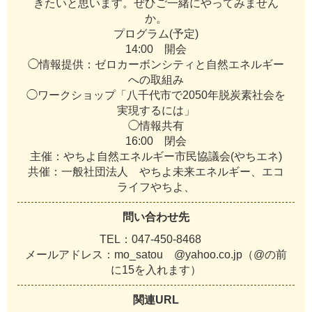
き
た
い
と
思
い
ま
す
。
ぜ
ひ
ご
一
緒
に
や
っ
て
み
ま
せ
ん
か
。
プ
ロ
グ
ラ
ム
(
予
定
)
1
4
:
0
0
開
会
◯
情
報
提
供
：
ゼ
ロ
カ
ー
ボ
ン
シ
テ
ィ
と
自
然
エ
ネ
ル
ギ
ー
へ
の
取
組
み
◯
ワ
ー
ク
シ
ョ
ッ
プ
「
八
千
代
市
で
2
0
5
0
年
脱
炭
素
社
会
を
実
現
す
る
に
は
」
◯
情
報
共
有
1
6
:
0
0
閉
会
主
催
：
や
ち
よ
自
然
エ
ネ
ル
ギ
ー
市
民
協
議
会
(
や
ち
エ
ネ
)
共
催
：
一
般
社
団
法
人
や
ち
よ
未
来
エ
ネ
ル
ギ
ー
、
エ
コ
ラ
イ
フ
や
ち
よ
、
問い合わせ先
T
E
L
：
0
4
7
-
4
5
0
-
8
4
6
8
メ
ー
ル
ア
ド
レ
ス
：
m
o
_
s
a
t
o
u
@
y
a
h
o
o
.
c
o
.
j
p
（
@
の
前
に
1
5
を
入
れ
ま
す
）
関連URL