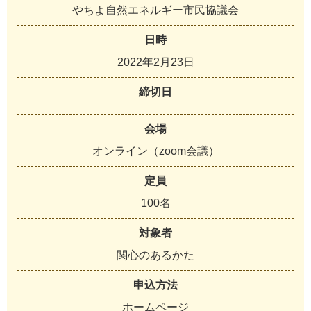
や
ち
よ
自
然
エ
ネ
ル
ギ
ー
市
民
協
議
会
日時
2
0
2
2
年
2
月
2
3
日
締切日
会場
オ
ン
ラ
イ
ン
（
z
o
o
m
会
議
）
定員
1
0
0
名
対象者
関
心
の
あ
る
か
た
申込方法
ホ
ー
ム
ペ
ー
ジ