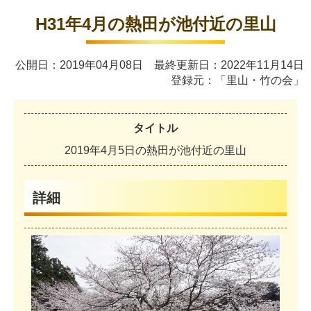
H31年4月の熱田が池付近の里山
公開日：2019年04月08日 最終更新日：2022年11月14日
登録元：「里山・竹の会」
タイトル
2
0
1
9
年
4
月
5
日
の
熱
田
が
池
付
近
の
里
山
詳細