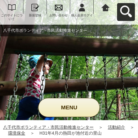
このサイトにつ
新規登録
お問い合わせ
個人会員ログイ
八千代市ボラン
いて
ン
ティア・市民活
動推進センター
へ戻る
八千代市ボランティア・市民活動推進センター
MENU
八千代市ボランティア・市民活動推進センター
＞
活動紹介
＞
環境保全
＞
H31年4月の熱田が池付近の里山