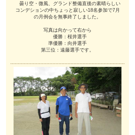
曇
り
空
・
微
風
、
グ
ラ
ン
ド
整
備
直
後
の
素
晴
ら
し
い
コ
ン
デ
シ
ョ
ン
の
中
ち
ょ
っ
と
寂
し
い
1
8
名
参
加
で
7
月
の
月
例
会
を
無
事
終
了
し
ま
し
た
。
写
真
は
向
か
っ
て
右
か
ら
優
勝
：
桜
井
選
手
準
優
勝
：
向
井
選
手
第
三
位
：
遠
藤
選
手
で
す
。