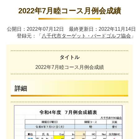
2022年7月睦コース月例会成績
公開日：2022年07月12日 最終更新日：2022年11月14日
登録元：「
八千代市ターゲット・バードゴルフ協会
」
タイトル
2
0
2
2
年
7
月
睦
コ
ー
ス
月
例
会
成
績
詳細