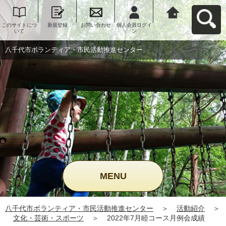
このサイトにつ
新規登録
お問い合わせ
個人会員ログイ
八千代市ボラン
いて
ン
ティア・市民活
動推進センター
へ戻る
八千代市ボランティア・市民活動推進センター
MENU
八千代市ボランティア・市民活動推進センター
＞
活動紹介
＞
文化・芸術・スポーツ
＞
2022年7月睦コース月例会成績