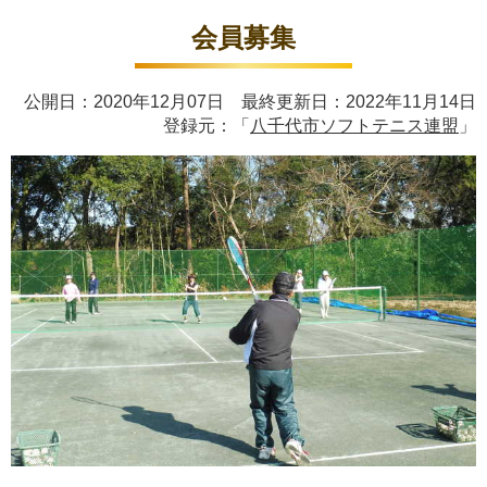
会員募集
公開日：2020年12月07日 最終更新日：2022年11月14日
登録元：「
八千代市ソフトテニス連盟
」