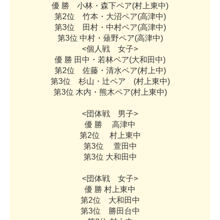
優
勝
小
林
・
森
下
ペ
ア
(
村
上
東
中
)
第
2
位
竹
本
・
大
沼
ペ
ア
(
高
津
中
)
第
3
位
田
村
・
中
村
ペ
ア
(
高
津
中
)
第
3
位
中
村
・
薙
野
ペ
ア
(
高
津
中
)
<
個
人
戦
女
子
>
優
勝
田
中
・
若
林
ペ
ア
(
大
和
田
中
)
第
2
位
佐
藤
・
清
水
ペ
ア
(
村
上
中
)
第
3
位
杉
山
・
辻
ペ
ア
(
村
上
東
中
)
第
3
位
木
内
・
熊
木
ペ
ア
(
村
上
東
中
)
<
団
体
戦
男
子
>
優
勝
高
津
中
第
2
位
村
上
東
中
第
3
位
萱
田
中
第
3
位
大
和
田
中
<
団
体
戦
女
子
>
優
勝
村
上
東
中
第
2
位
大
和
田
中
第
3
位
勝
田
台
中