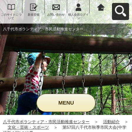
このサイトにつ
新規登録
お問い合わせ
個人会員ログイ
八千代市ボラン
いて
ン
ティア・市民活
動推進センター
へ戻る
八千代市ボランティア・市民活動推進センター
MENU
八千代市ボランティア・市民活動推進センター
＞
活動紹介
＞
文化・芸術・スポーツ
＞
第57回八千代市秋季市民大会(中学