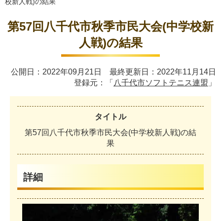
校新人戦)の結果
第57回八千代市秋季市民大会(中学校新
人戦)の結果
公開日：2022年09月21日 最終更新日：2022年11月14日
登録元：「
八千代市ソフトテニス連盟
」
タイトル
第
5
7
回
八
千
代
市
秋
季
市
民
大
会
(
中
学
校
新
人
戦
)
の
結
果
詳細