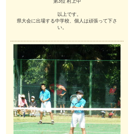
第
3
位
村
上
中
以
上
で
す
。
県
大
会
に
出
場
す
る
中
学
校
、
個
人
は
頑
張
っ
て
下
さ
い
。