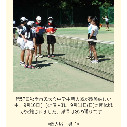
第
5
7
回
秋
季
市
民
大
会
中
学
生
新
人
戦
が
残
暑
厳
し
い
中
、
9
月
1
0
日
(
土
)
に
個
人
戦
、
9
月
1
1
日
(
日
)
に
団
体
戦
が
実
施
さ
れ
ま
し
た
。
結
果
は
次
の
通
り
で
す
。
<
個
人
戦
男
子
>