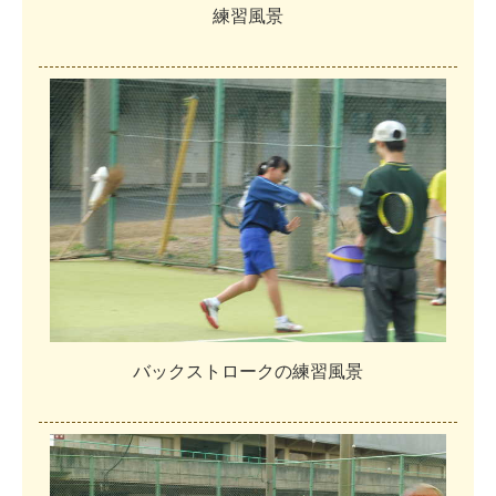
練
習
風
景
バ
ッ
ク
ス
ト
ロ
ー
ク
の
練
習
風
景