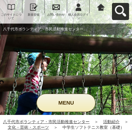
このサイトにつ
新規登録
お問い合わせ
個人会員ログイ
八千代市ボラン
いて
ン
ティア・市民活
動推進センター
へ戻る
八千代市ボランティア・市民活動推進センター
MENU
八千代市ボランティア・市民活動推進センター
＞
活動紹介
＞
文化・芸術・スポーツ
＞
中学生ソフトテニス教室（基礎）