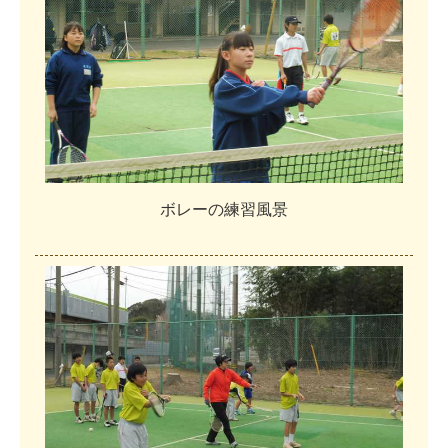
ボ
レ
ー
の
練
習
風
景