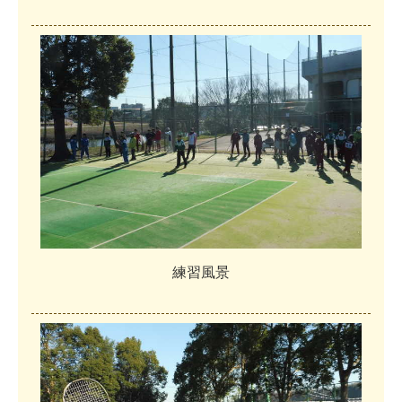
練
習
風
景