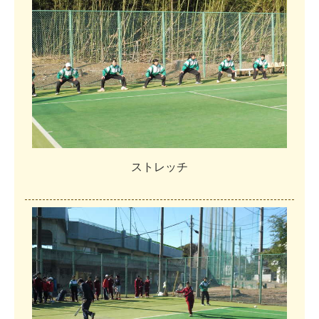
ス
ト
レ
ッ
チ