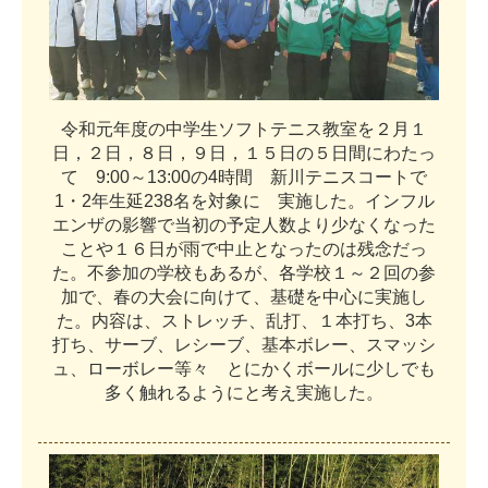
令
和
元
年
度
の
中
学
生
ソ
フ
ト
テ
ニ
ス
教
室
を
２
月
１
日
，
２
日
，
８
日
，
９
日
，
１
５
日
の
５
日
間
に
わ
た
っ
て
9
:
0
0
～
1
3
:
0
0
の
4
時
間
新
川
テ
ニ
ス
コ
ー
ト
で
1
・
2
年
生
延
2
3
8
名
を
対
象
に
実
施
し
た
。
イ
ン
フ
ル
エ
ン
ザ
の
影
響
で
当
初
の
予
定
人
数
よ
り
少
な
く
な
っ
た
こ
と
や
１
６
日
が
雨
で
中
止
と
な
っ
た
の
は
残
念
だ
っ
た
。
不
参
加
の
学
校
も
あ
る
が
、
各
学
校
１
～
２
回
の
参
加
で
、
春
の
大
会
に
向
け
て
、
基
礎
を
中
心
に
実
施
し
た
。
内
容
は
、
ス
ト
レ
ッ
チ
、
乱
打
、
１
本
打
ち
、
3
本
打
ち
、
サ
ー
ブ
、
レ
シ
ー
ブ
、
基
本
ボ
レ
ー
、
ス
マ
ッ
シ
ュ
、
ロ
ー
ボ
レ
ー
等
々
と
に
か
く
ボ
ー
ル
に
少
し
で
も
多
く
触
れ
る
よ
う
に
と
考
え
実
施
し
た
。