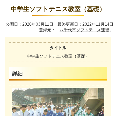
中学生ソフトテニス教室（基礎）
公開日：2020年03月11日 最終更新日：2022年11月14日
登録元：「
八千代市ソフトテニス連盟
」
タイトル
中
学
生
ソ
フ
ト
テ
ニ
ス
教
室
（
基
礎
）
詳細