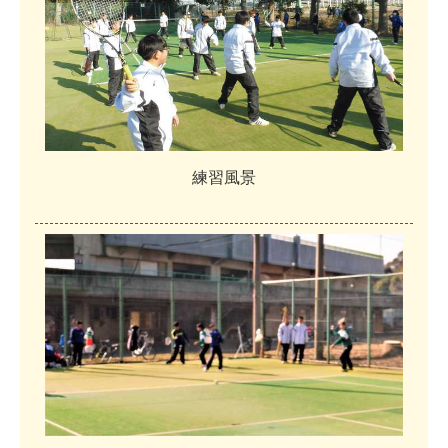
練
習
風
景