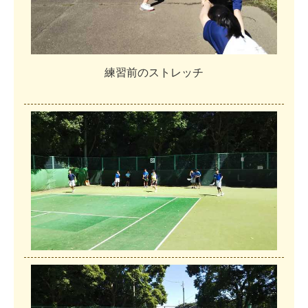
練
習
前
の
ス
ト
レ
ッ
チ