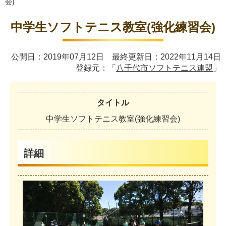
会)
中学生ソフトテニス教室(強化練習会)
公開日：2019年07月12日 最終更新日：2022年11月14日
登録元：「
八千代市ソフトテニス連盟
」
タイトル
中
学
生
ソ
フ
ト
テ
ニ
ス
教
室
(
強
化
練
習
会
)
詳細