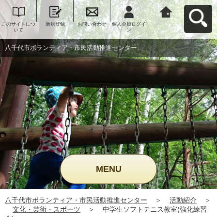
このサイトにつ
新規登録
お問い合わせ
個人会員ログイ
八千代市ボラン
いて
ン
ティア・市民活
動推進センター
へ戻る
八千代市ボランティア・市民活動推進センター
MENU
八千代市ボランティア・市民活動推進センター
＞
活動紹介
＞
文化・芸術・スポーツ
＞
中学生ソフトテニス教室(強化練習