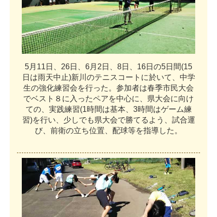
5
月
1
1
日
、
2
6
日
、
6
月
2
日
、
8
日
、
1
6
日
の
5
日
間
(
1
5
日
は
雨
天
中
止
)
新
川
の
テ
ニ
ス
コ
ー
ト
に
於
い
て
、
中
学
生
の
強
化
練
習
会
を
行
っ
た
。
参
加
者
は
春
季
市
民
大
会
で
ベ
ス
ト
８
に
入
っ
た
ペ
ア
を
中
心
に
、
県
大
会
に
向
け
て
の
、
実
践
練
習
(
1
時
間
は
基
本
、
3
時
間
は
ゲ
ー
ム
練
習
)
を
行
い
、
少
し
で
も
県
大
会
で
勝
て
る
よ
う
、
試
合
運
び
、
前
衛
の
立
ち
位
置
、
配
球
等
を
指
導
し
た
。