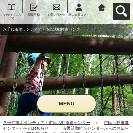
このサイトにつ
新規登録
お問い合わせ
個人会員ログイ
八千代市ボラン
いて
ン
ティア・市民活
動推進センター
へ戻る
八千代市ボランティア・市民活動推進センター
MENU
八千代市ボランティア・市民活動推進センター
＞
市民活動推進
センターからのお知らせ
＞
市民活動推進センターからのお知ら