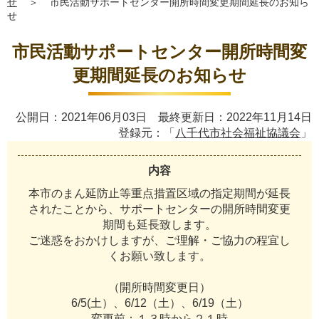
せ
＞
市民活動サポートセンター開所時間変更期間延長のお知ら
せ
市民活動サポートセンター開所時間変
更期間延長のお知らせ
公開日：2021年06月03日 最終更新日：2022年11月14日
登録元：「
八千代市社会福祉協議会
」
内容
本
市
の
ま
ん
延
防
止
等
重
点
措
置
区
域
の
指
定
期
間
が
延
長
さ
れ
た
こ
と
か
ら
、
サ
ポ
ー
ト
セ
ン
タ
ー
の
開
所
時
間
変
更
期
間
も
延
長
致
し
ま
す
。
ご
迷
惑
を
お
か
け
し
ま
す
が
、
ご
理
解
・
ご
協
力
の
程
宜
し
く
お
願
い
致
し
ま
す
。
（
開
所
時
間
変
更
日
）
6
/
5
(
土
）
、
6
/
1
2
（
土
）
、
6
/
1
9
（
土
）
変
更
前
：
１
３
時
か
ら
２
１
時