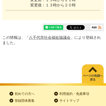
変
更
後
：
１
３
時
か
ら
２
０
時
この情報は、「
八千代市社会福祉協議会
」により登録され
ました。
ページの先頭へ
戻る
初めての方へ
利用規約・免責事項
登録団体募集
サイトマップ