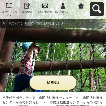
このサイトにつ
新規登録
お問い合わせ
個人会員ログイ
八千代市ボラン
いて
ン
ティア・市民活
動推進センター
へ戻る
八千代市ボランティア・市民活動推進センター
MENU
八千代市ボランティア・市民活動推進センター
＞
市民活動推進
センターからのお知らせ
＞
市民活動推進センターからのお知ら