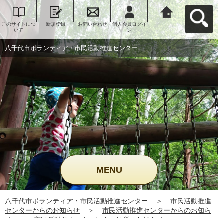
このサイトにつ
新規登録
お問い合わせ
個人会員ログイ
八千代市ボラン
いて
ン
ティア・市民活
動推進センター
へ戻る
八千代市ボランティア・市民活動推進センター
MENU
八千代市ボランティア・市民活動推進センター
＞
市民活動推進
センターからのお知らせ
＞
市民活動推進センターからのお知ら