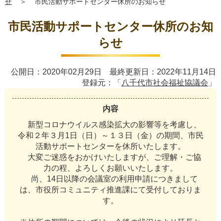
せ
＞
市民活動サポートセンター休所のお知らせ
市民活動サポートセンター休所のお知
らせ
公開日：2020年02月29日 最終更新日：2022年11月14日
登録元：「
八千代市社会福祉協議会
」
内容
新
型
コ
ロ
ナ
ウ
イ
ル
ス
感
染
拡
大
の
影
響
等
を
考
慮
し
、
令
和
２
年
３
月
1
日
（
日
）
～
１
３
日
（
金
）
の
期
間
、
市
民
活
動
サ
ポ
ー
ト
セ
ン
タ
ー
を
休
所
い
た
し
ま
す
。
大
変
ご
迷
惑
を
お
か
け
い
た
し
ま
す
が
、
ご
理
解
・
ご
協
力
の
程
、
よ
ろ
し
く
お
願
い
い
た
し
ま
す
。
尚
、
1
4
日
以
降
の
会
議
室
の
利
用
申
請
に
つ
き
ま
し
て
は
、
市
役
所
コ
ミ
ュ
ニ
テ
ィ
推
進
課
に
て
受
付
し
て
お
り
ま
す
。