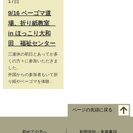
17日
9/16 ベーゴマ道
場、折り紙教室
in ほっこり大和
田 福祉センター
三連休の初日とあってか多
くの方々に参加いただきま
した。
外国からの参加者もいて折
り紙やベーゴマを体験...
ページの先頭に戻る
初めての方へ
利用規約・免責事項