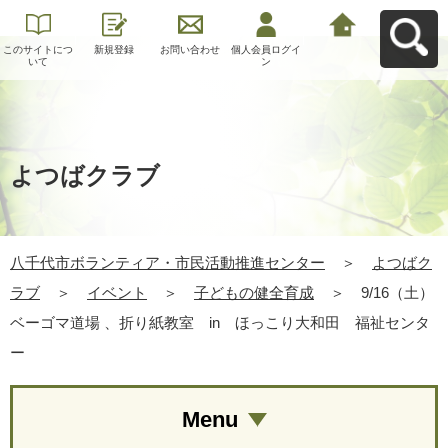
このサイトにつ
新規登録
お問い合わせ
個人会員ログイ
八千代市ボラン
いて
ン
ティア・市民活
動推進センター
へ戻る
よつばクラブ
八千代市ボランティア・市民活動推進センター
＞
よつばク
ラブ
＞
イベント
＞
子どもの健全育成
＞
9/16（土）
ベーゴマ道場 、折り紙教室 in ほっこり大和田 福祉センタ
ー
Menu