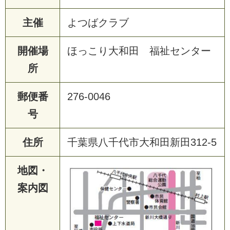
主催
よつばクラブ
開催場
ほっこり大和田 福祉センター
所
郵便番
276-0046
号
住所
千葉県八千代市大和田新田312-5
地図・
案内図