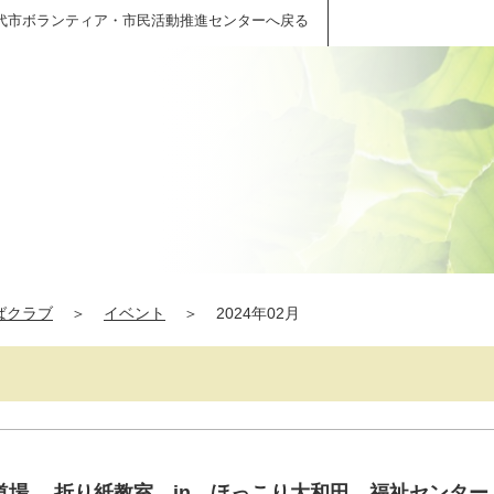
代市ボランティア・市民活動推進センターへ戻る
ばクラブ
＞
イベント
＞
2024年02月
マ道場 、折り紙教室 in ほっこり大和田 福祉センター