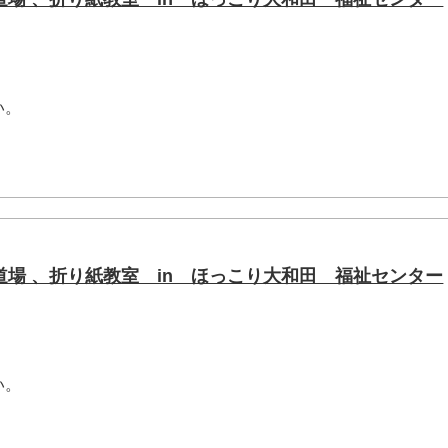
い。
マ道場 、折り紙教室 in ほっこり大和田 福祉センター
い。