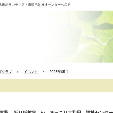
代市ボランティア・市民活動推進センターへ戻る
ばクラブ
＞
イベント
＞
2025年05月
ゴマ道場 、折り紙教室 in ほっこり大和田 福祉センタ