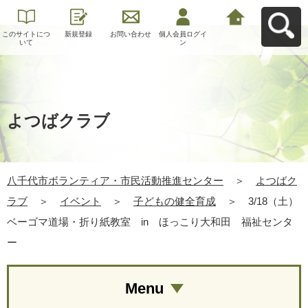
このサイトにつ
新規登録
お問い合わせ
個人会員ログイ
八千代市ボラン
いて
ン
ティア・市民活
動推進センター
へ戻る
よつばクラブ
八千代市ボランティア・市民活動推進センター
＞
よつばク
ラブ
＞
イベント
＞
子どもの健全育成
＞
3/18（土）
ベーゴマ道場・折り紙教室 in ほっこり大和田 福祉センタ
ー
Menu