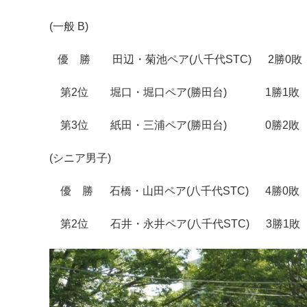
(一般 B)
優 勝 田辺・菊池ペア(八千代STC) 2勝0敗
第2位 堀口・堀口ペア(勝田台) 1勝1敗
第3位 紙田・三浦ペア(勝田台) 0勝2敗
(シニア男子)
優 勝 石橋・山田ペア(八千代STC) 4勝0敗
第2位 石井・永井ペア(八千代STC) 3勝1敗