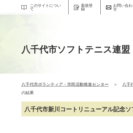
サイト内検索
このサイトについ
新規登
お問い合わ
て
録
せ
八千代市ソフトテニス連盟
八千代市ボランティア・市民活動推進センター
＞
八千
の結果
八千代市新川コートリニューアル記念ソ