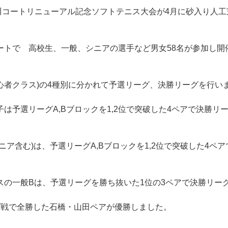
川コートリニューアル記念ソフトテニス大会が4月に砂入り人工
ートで 高校生、一般、シニアの選手など男女58名が参加し開
心者クラス)の4種別に分かれて予選リーグ、決勝リーグを行い
は予選リーグA,Bブロックを1,2位で突破した4ペアで決勝リ
ア含む)は、予選リーグA,Bブロックを1,2位で突破した4ペア
の一般Bは、予選リーグを勝ち抜いた1位の3ペアで決勝リー
グ戦で全勝した石橋・山田ペアが優勝しました。