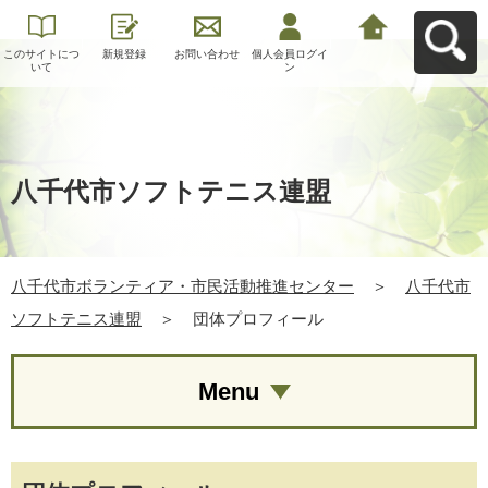
このサイトにつ
新規登録
お問い合わせ
個人会員ログイ
八千代市ボラン
いて
ン
ティア・市民活
動推進センター
へ戻る
八千代市ソフトテニス連盟
八千代市ボランティア・市民活動推進センター
＞
八千代市
ソフトテニス連盟
＞
団体プロフィール
Menu