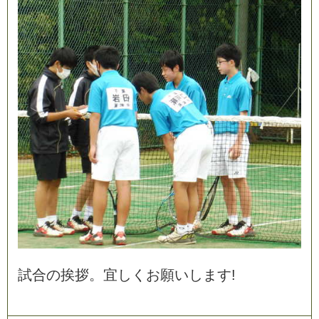
試
合
の
挨
拶
。
宜
し
く
お
願
い
し
ま
す
!