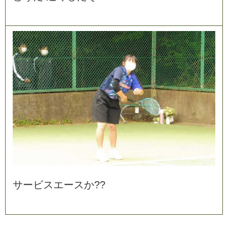
サ
ー
ビ
ス
エ
ー
ス
か
?
?