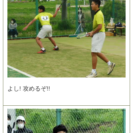
よ
し
!
攻
め
る
ぞ
!
!