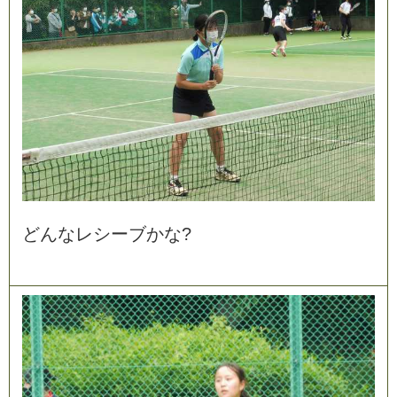
ど
ん
な
レ
シ
ー
ブ
か
な
?