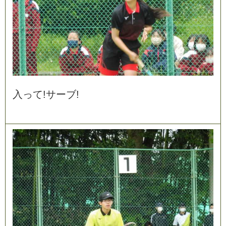
入
っ
て
!
サ
ー
ブ
!