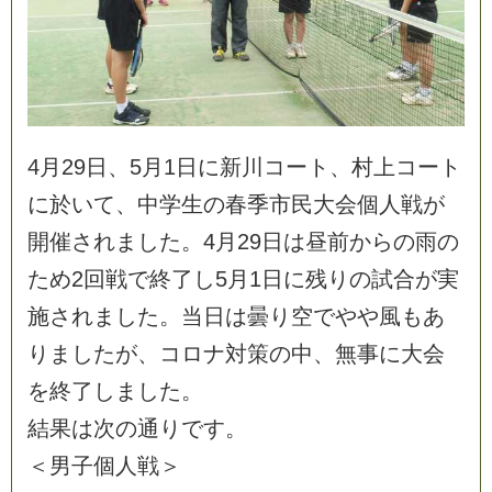
4
月
2
9
日
、
5
月
1
日
に
新
川
コ
ー
ト
、
村
上
コ
ー
ト
に
於
い
て
、
中
学
生
の
春
季
市
民
大
会
個
人
戦
が
開
催
さ
れ
ま
し
た
。
4
月
2
9
日
は
昼
前
か
ら
の
雨
の
た
め
2
回
戦
で
終
了
し
5
月
1
日
に
残
り
の
試
合
が
実
施
さ
れ
ま
し
た
。
当
日
は
曇
り
空
で
や
や
風
も
あ
り
ま
し
た
が
、
コ
ロ
ナ
対
策
の
中
、
無
事
に
大
会
を
終
了
し
ま
し
た
。
結
果
は
次
の
通
り
で
す
。
＜
男
子
個
人
戦
＞