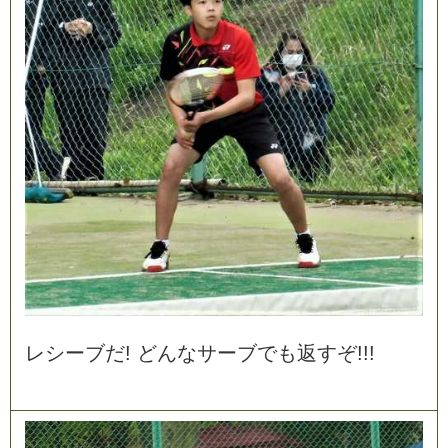
レ
シ
ー
ブ
だ
!
ど
ん
な
サ
ー
ブ
で
も
返
す
ぞ
!
!
!