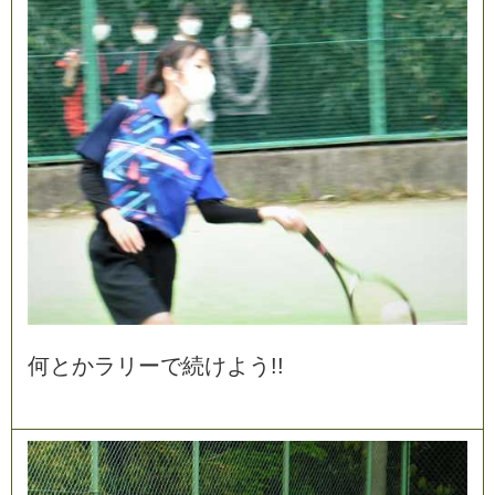
何
と
か
ラ
リ
ー
で
続
け
よ
う
!
!