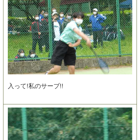
入
っ
て
!
私
の
サ
ー
ブ
!
!