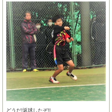
ど
う
だ
!
返
球
し
た
ぞ
!
!