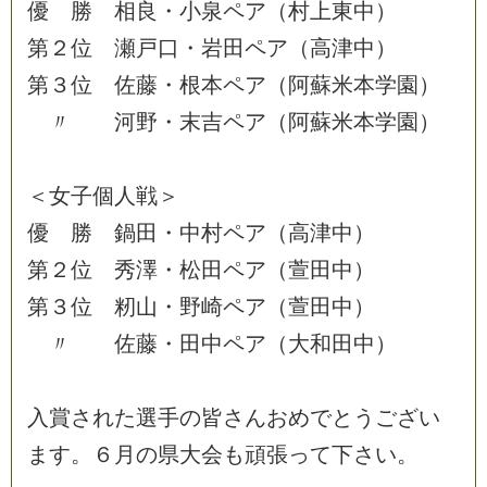
優
勝
相
良
・
小
泉
ペ
ア
（
村
上
東
中
）
第
２
位
瀬
戸
口
・
岩
田
ペ
ア
（
高
津
中
）
第
３
位
佐
藤
・
根
本
ペ
ア
（
阿
蘇
米
本
学
園
）
〃
河
野
・
末
吉
ペ
ア
（
阿
蘇
米
本
学
園
）
＜
女
子
個
人
戦
＞
優
勝
鍋
田
・
中
村
ペ
ア
（
高
津
中
）
第
２
位
秀
澤
・
松
田
ペ
ア
（
萱
田
中
）
第
３
位
籾
山
・
野
崎
ペ
ア
（
萱
田
中
）
〃
佐
藤
・
田
中
ペ
ア
（
大
和
田
中
）
入
賞
さ
れ
た
選
手
の
皆
さ
ん
お
め
で
と
う
ご
ざ
い
ま
す
。
６
月
の
県
大
会
も
頑
張
っ
て
下
さ
い
。