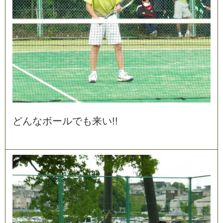
ど
ん
な
ボ
ー
ル
で
も
来
い
!
!