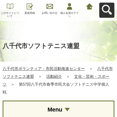
このサイトにつ
新規登録
お問い合わせ
個人会員ログイ
八千代市ボラン
いて
ン
ティア・市民活
動推進センター
へ戻る
八千代市ソフトテニス連盟
八千代市ボランティア・市民活動推進センター
＞
八千代市
ソフトテニス連盟
＞
活動紹介
＞
文化・芸術・スポー
ツ
＞
第57回八千代市春季市民大会ソフトテニス中学個人
戦
Menu