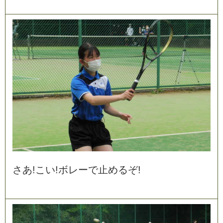
さ
あ
!
こ
い
!
ボ
レ
ー
で
止
め
る
ぞ
!