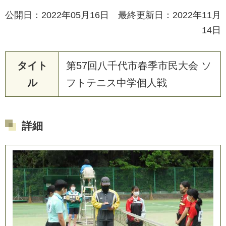
公開日：2022年05月16日 最終更新日：2022年11月
14日
タイト
第
5
7
回
八
千
代
市
春
季
市
民
大
会
ソ
ル
フ
ト
テ
ニ
ス
中
学
個
人
戦
詳細