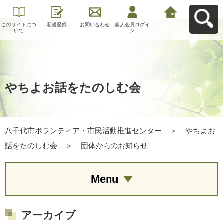
このサイトにつ
新規登録
お問い合わせ
個人会員ログイ
八千代市ボラン
いて
ン
ティア・市民活
動推進センター
へ戻る
やちよお話をたのしむ会
八千代市ボランティア・市民活動推進センター
＞
やちよお
話をたのしむ会
＞
団体からのお知らせ
Menu
アーカイブ