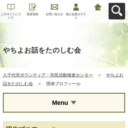
このサイトにつ
新規登録
お問い合わせ
個人会員ログイ
八千代市ボラン
いて
ン
ティア・市民活
動推進センター
へ戻る
やちよお話をたのしむ会
八千代市ボランティア・市民活動推進センター
＞
やちよお
話をたのしむ会
＞
団体プロフィール
Menu