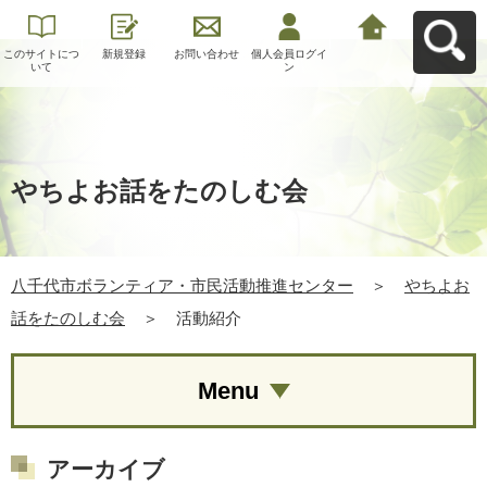
このサイトにつ
新規登録
お問い合わせ
個人会員ログイ
八千代市ボラン
いて
ン
ティア・市民活
動推進センター
へ戻る
やちよお話をたのしむ会
八千代市ボランティア・市民活動推進センター
＞
やちよお
話をたのしむ会
＞
活動紹介
Menu
アーカイブ