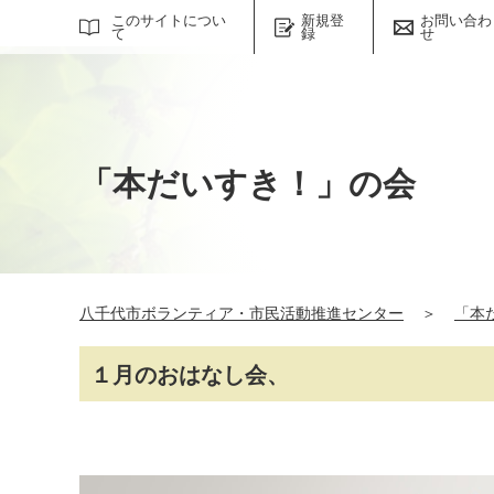
サイト内検索
このサイトについ
新規登
お問い合わ
て
録
せ
「本だいすき！」の会
八千代市ボランティア・市民活動推進センター
＞
「本
１月のおはなし会、