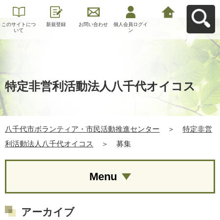
このサイトにつ
新規登録
お問い合わせ
個人会員ログイ
八千代市ボラン
いて
ン
ティア・市民活
動推進センター
へ戻る
特定非営利活動法人八千代オイコス
八千代市ボランティア・市民活動推進センター
＞
特定非営
利活動法人八千代オイコス
＞
募集
Menu
アーカイブ