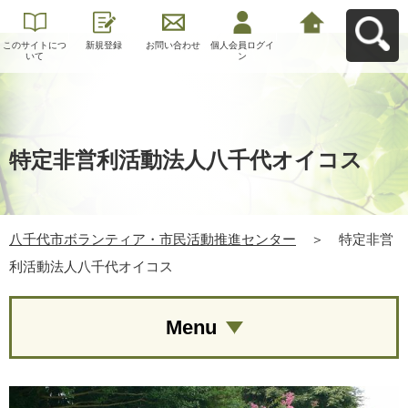
このサイトにつ
新規登録
お問い合わせ
個人会員ログイ
八千代市ボラン
いて
ン
ティア・市民活
動推進センター
へ戻る
特定非営利活動法人八千代オイコス
八千代市ボランティア・市民活動推進センター
＞
特定非営
利活動法人八千代オイコス
Menu