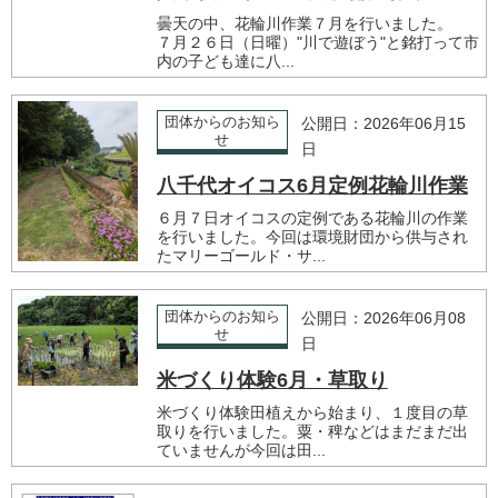
曇天の中、花輪川作業７月を行いました。
７月２６日（日曜）"川で遊ぼう"と銘打って市
内の子ども達に八...
団体からのお知ら
公開日：2026年06月15
せ
日
八千代オイコス6月定例花輪川作業
６月７日オイコスの定例である花輪川の作業
を行いました。今回は環境財団から供与され
たマリーゴールド・サ...
団体からのお知ら
公開日：2026年06月08
せ
日
米づくり体験6月・草取り
米づくり体験田植えから始まり、１度目の草
取りを行いました。粟・稗などはまだまだ出
ていませんが今回は田...