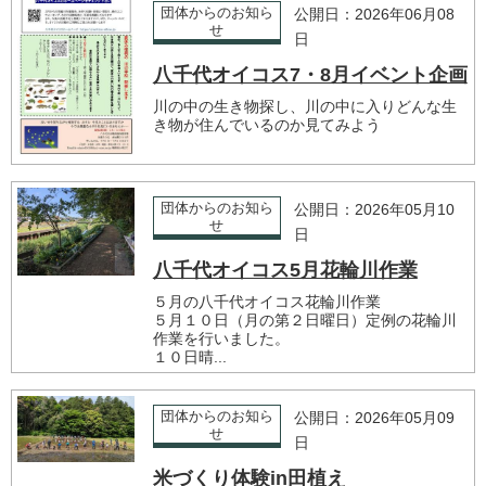
団体からのお知ら
公開日：2026年06月08
せ
日
八千代オイコス7・8月イベント企画
川の中の生き物探し、川の中に入りどんな生
き物が住んでいるのか見てみよう
団体からのお知ら
公開日：2026年05月10
せ
日
八千代オイコス5月花輪川作業
５月の八千代オイコス花輪川作業
５月１０日（月の第２日曜日）定例の花輪川
作業を行いました。
１０日晴...
団体からのお知ら
公開日：2026年05月09
せ
日
米づくり体験in田植え