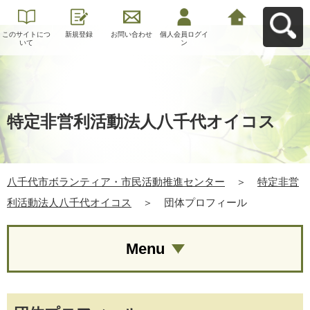
このサイトにつ
新規登録
お問い合わせ
個人会員ログイ
八千代市ボラン
いて
ン
ティア・市民活
動推進センター
へ戻る
特定非営利活動法人八千代オイコス
八千代市ボランティア・市民活動推進センター
＞
特定非営
利活動法人八千代オイコス
＞
団体プロフィール
Menu